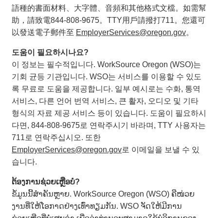
語種的書面材料、大字體、音頻和其他格式文檔。如需幫
助，請致電844-808-9675。TTY用戶請撥打711。您還可
以發送電子郵件至
EmployerServices@oregon.gov
。
도움이 필요하시나요?
이 정보는 필수적입니다. WorkSource Oregon (WSO)는
기회 균등 기관입니다. WSO는 서비스를 이용할 수 있도
록 무료로 도움을 제공합니다. 일부 예시로는 수화, 통역
서비스, 다른 언어 번역 서비스, 큰 활자, 오디오 및 기타
형식의 자료 제공 서비스 등이 있습니다. 도움이 필요하시
다면, 844-808-9675로 연락주시기 바라며, TTY 사용자는
711로 연락주십시오. 또한
EmployerServices@oregon.gov
로 이메일을 보낼 수 있
습니다.
ຕ້ອງການຊ່ວຍເຫຼືອບໍ?
ຂໍ້ມູນນີ້ສຳຄັນຫຼາຍ. WorkSource Oregon (WSO) ຄືໜ່ວຍ
ງານທີ່ໃຫ້ໂອກາດຢ່າງເທົ່າທຽມກັນ. WSO ຈັດໃຫ້ມີການ