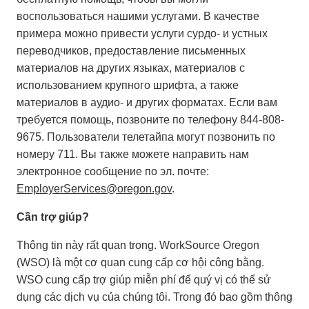
воспользоваться нашими услугами. В качестве
примера можно привести услуги сурдо- и устных
переводчиков, предоставление письменных
материалов на других языках, материалов с
использованием крупного шрифта, а также
материалов в аудио- и других форматах. Если вам
требуется помощь, позвоните по телефону 844-808-
9675. Пользователи телетайпа могут позвонить по
номеру 711. Вы также можете направить нам
электронное сообщение по эл. почте:
EmployerServices@oregon.gov
.
Cần trợ giúp?
Thông tin này rất quan trọng. WorkSource Oregon
(WSO) là một cơ quan cung cấp cơ hội công bằng.
WSO cung cấp trợ giúp miễn phí để quý vị có thể sử
dụng các dịch vụ của chúng tôi. Trong đó bao gồm thông