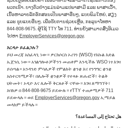
ຊ່ວຍເຫຼືອທີ່ບໍ່ເສຍຄ່າ ເພື່ອວ່າທ່ານຈະສາມາດໃຊ້ບໍລິການຂອງ
ພວກເຮົາ. ບາງຕົວຢ່າງແມ່ນລ່າມແປພາສາມື ແລະ ພາສາເວົ້າ,
ເນື້ອຫາລາຍລັກອັກສອນເປັນພາສາອື່ນໆ, ແບບພິມໃຫຍ່, ສຽງ
ແລະ ຮູບແບບອື່ນໆ. ເພື່ອຮັບການຊ່ວຍເຫຼືອ, ກະລຸນາໂທຫາ
844-808-9675. ຜູ້ໃຊ້ TTY ໂທ 711. ທ່ານຍັງສາມາດສົ່ງອີເມວ
ໄປຫາ
EmployerServices@oregon.gov
.
እርዳታ
ይፈልጋሉ
?
ይህ መረጃ አስፈላጊ ነው። ዎርክሶርስ ኦሪገን (WSO) የእኩል እድል
ኤጀንሲ ነው። አገልግሎቶቻችንን መጠቀም እንዲችሉ WSO ነፃ እገዛ
ይሰጣል። አንዳንድ ምሳሌዎች የምልክት ቋንቋ እና የንግግር ቋንቋ
አስተርጓሚዎች፣ በሌሎች ቋንቋዎች የተጻፉ ጽሑፎች፣ ትልቅ
ህትመት፣ ኦዲዮ እና ሌሎች ቅርጸቶች ናቸው። እገዛ ለማግኘት፣
እባክዎ በ 844-808-9675 ይደውሉ። የTTY ተጠቃሚዎች 711
ይደውላሉ። ወደ
EmployerServices@oregon.gov
ኢሜይል
መላክም ይችላሉ።
هل تحتاج إلى المساعدة؟