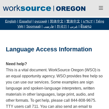
English
|
Español
|
русский
|
简体中文
|
繁体中文
|
አማርኛ
|
Tiếng
Việt
|
Soomaali
|
فارسی
|
한국인
|
عربي
|
ຄົນລາວ
Language Access Information
Need help?
This is a vital document. WorkSource Oregon (WSO) is
an equal opportunity agency. WSO provides free help so
you can use our services. Some examples are sign
language and spoken-language interpreters, written
materials in other languages, large print, audio, and
other formats. To get help, please call 844-808-9675.
TTY users call 711. You can also send an email to