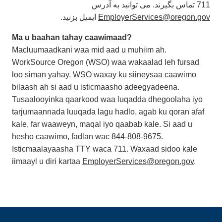
711 تماس بگیرند. می توانید به آدرس
ایمیل بزنید.
EmployerServices@oregon.gov
Ma u baahan tahay caawimaad?
Macluumaadkani waa mid aad u muhiim ah.
WorkSource Oregon (WSO) waa wakaalad leh fursad
loo siman yahay. WSO waxay ku siineysaa caawimo
bilaash ah si aad u isticmaasho adeegyadeena.
Tusaalooyinka qaarkood waa luqadda dhegoolaha iyo
tarjumaannada luuqada lagu hadlo, agab ku qoran afaf
kale, far waaweyn, maqal iyo qaabab kale. Si aad u
hesho caawimo, fadlan wac 844-808-9675.
Isticmaalayaasha TTY waca 711. Waxaad sidoo kale
iimaayl u diri kartaa
EmployerServices@oregon.gov
.