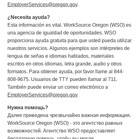
EmployerServices@oregon.gov
.
¿Necesita ayuda?
Esta información es vital. WorkSource Oregon (WSO) es
una agencia de igualdad de oportunidades. WSO
proporciona ayuda gratuita para que usted pueda utilizar
nuestros servicios. Algunos ejemplos son intérpretes de
lengua de señas e idiomas hablados, materiales
escritos en otros idiomas, letra grande, audio y otros
formatos. Para obtener ayuda, por favor llame al 844-
808-9675. Usuarios de TTY pueden llamar al 711.
También puede enviar un correo electrónico a
EmployerServices@oregon.gov
.
Нужна помощь?
Далее приведена чрезвычайно важная информация.
WorkSource Oregon (WSO) - это агентство равных
возможностей. Агентство WSO предоставляет
бесплатную помощь, чтобы вы могли