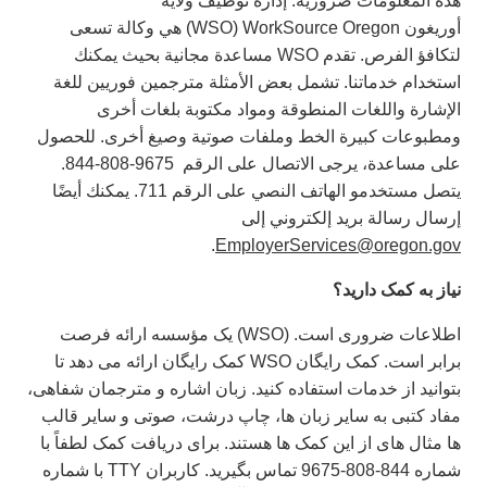
هذه المعلومات ضرورية. إدارة توظيف ولاية
أوريغون WorkSource Oregon ‏(WSO) هي وكالة تسعى
لتكافؤ الفرص. تقدم WSO‎ مساعدة مجانية بحيث يمكنك
استخدام خدماتنا. تشمل بعض الأمثلة مترجمين فوريين للغة
الإشارة واللغات المنطوقة ومواد مكتوبة بلغات أخرى
ومطبوعات كبيرة الخط وملفات صوتية وصيغ أخرى. للحصول
على مساعدة، يرجى الاتصال على الرقم ‏ 844-808-9675.
يتصل مستخدمو الهاتف النصي على الرقم 711. يمكنك أيضًا
إرسال رسالة بريد إلكتروني إلى
.
EmployerServices@oregon.gov
نیاز
به
کمک
دارید؟
اطلاعات ضروری است. (WSO) یک مؤسسه ارائه فرصت
برابر است. کمک رایگان WSO کمک رایگان ارائه می دهد تا
بتوانید از خدمات استفاده کنید. زبان اشاره و مترجمان شفاهی،
مفاد کتبی به سایر زبان ها، چاپ درشت، صوتی و سایر قالب
ها مثال های از این کمک ها هستند. برای دریافت کمک لطفاً با
شماره 844-808-9675 تماس بگیرید. کاربران TTY با شماره