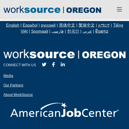
English
|
Español
|
русский
|
简体中文
|
繁体中文
|
አማርኛ
|
Tiếng
Việt
|
Soomaali
|
فارسی
|
한국인
|
عربي
|
ຄົນລາວ
CONNECT WITH US
Media
Our Partners
About WorkSource