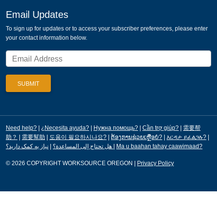
Email Updates
To sign up for updates or to access your subscriber preferences, please enter
your contact information below.
Need help?
|
¿Necesita ayuda?
|
Нужна помощь?
|
Cần trợ giúp?
|
需要帮
助？
|
需要幫助
|
도움이 필요하시나요?
|
ຕ້ອງການຊ່ວຍເຫຼືອບໍ?
|
እርዳታ ይፈልጋሉ?
|
|
هل تحتاج إلى المساعدة؟
نیاز به کمک دارید؟
|
Ma u baahan tahay caawimaad?
© 2026 COPYRIGHT WORKSOURCE OREGON
|
Privacy Policy