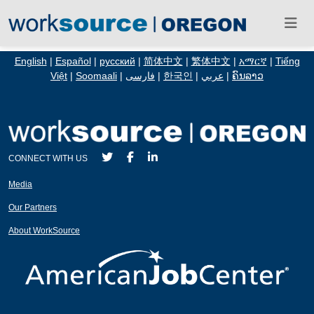
English
|
Español
|
русский
|
简体中文
|
繁体中文
|
አማርኛ
|
Tiếng
Việt
|
Soomaali
|
فارسی
|
한국인
|
عربي
|
ຄົນລາວ
CONNECT WITH US
Media
Our Partners
About WorkSource