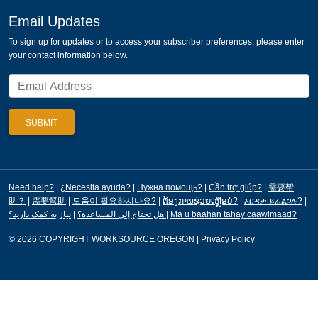
Email Updates
To sign up for updates or to access your subscriber preferences, please enter
your contact information below.
Need help?
|
¿Necesita ayuda?
|
Нужна помощь?
|
Cần trợ giúp?
|
需要帮
助？
|
需要幫助
|
도움이 필요하시나요?
|
ຕ້ອງການຊ່ວຍເຫຼືອບໍ?
|
እርዳታ ይፈልጋሉ?
|
|
هل تحتاج إلى المساعدة؟
نیاز به کمک دارید؟
|
Ma u baahan tahay caawimaad?
© 2026 COPYRIGHT WORKSOURCE OREGON
|
Privacy Policy