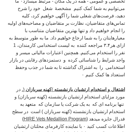
تخصصی و عمومی - همه در یک مکان - مرتبط میسازد۰ ما
می‌توانیم به شما کمک کنیم
مشخصهٔ
شغل
خود را شرح
دهید، فرصت‌های شغلی شما را آگهی خواهیم کرد، کلیه
تماس‌های متقاضیان، نظارت بر متقاضیان و مصاحبه‌های اولیه
را انجام خواهیم داد و تنها بهترین متقاضیان متناسب با
معیارهایتان را به شما ارجاع خواهیم داد.
ما به طور متوسط به
ازای هر۳.۴ مراجعه کننده
به لیست استخدامی کارمندان، 1
نفر را استخدام می‌کنیم.
همچنین اعتبارات مالیاتی میسر و
واجد شرایط را شناسائی کرده
و
دستمزدهای رقابتی در بازار
استخدامی
را به اشتراک گذاشته تا به شما در جذب وحفظ
استعداد ها کمک کنیم ۰
اشتغال و استخدام
ارتشی
ان
بازنشسته
)
کهنه
سربازان
(
.
در
مورد مزایای استخدام ارتشیان بازنشسته (کهنه سربازان) و
تنها برنامه ای که به یک شرکت یا سازمان که متعهد به
استخدام ارتشیان بازنشسته (کهنه سربازان ) است در سطح
فدرال جایزه میدهد (
HIRE Vets Medallion Program
)
اطلاعات کسب کنید ۰
با نماینده کارفرمای محلتان ارتشیان